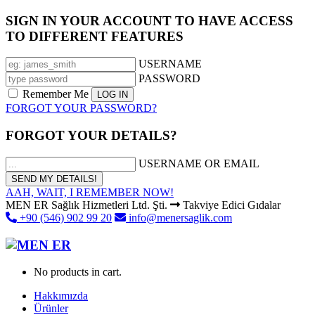
SIGN IN YOUR ACCOUNT TO HAVE ACCESS
TO DIFFERENT FEATURES
USERNAME
PASSWORD
Remember Me
FORGOT YOUR PASSWORD?
FORGOT YOUR DETAILS?
USERNAME OR EMAIL
AAH, WAIT, I REMEMBER NOW!
MEN ER Sağlık Hizmetleri Ltd. Şti.
Takviye Edici Gıdalar
+90 (546) 902 99 20
info@menersaglik.com
No products in cart.
Hakkımızda
Ürünler