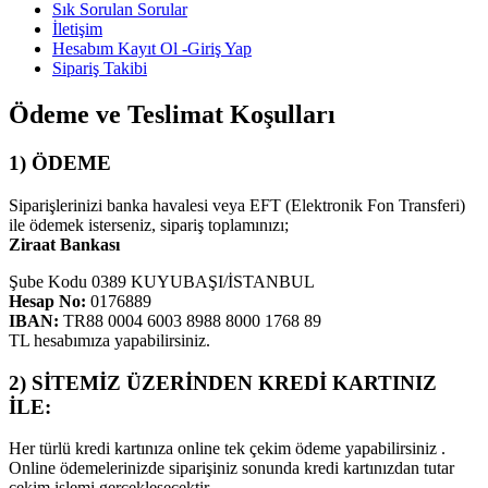
Sık Sorulan Sorular
İletişim
Hesabım
Kayıt Ol -Giriş Yap
Sipariş Takibi
Ödeme ve Teslimat Koşulları
1) ÖDEME
Siparişlerinizi banka havalesi veya EFT (Elektronik Fon Transferi)
ile ödemek isterseniz, sipariş toplamınızı;
Ziraat Bankası
Şube Kodu 0389 KUYUBAŞI/İSTANBUL
Hesap No:
0176889
IBAN:
TR88 0004 6003 8988 8000 1768 89
TL hesabımıza yapabilirsiniz.
2) SİTEMİZ ÜZERİNDEN KREDİ KARTINIZ
İLE:
Her türlü kredi kartınıza online tek çekim ödeme yapabilirsiniz .
Online ödemelerinizde siparişiniz sonunda kredi kartınızdan tutar
çekim işlemi gerçekleşecektir.